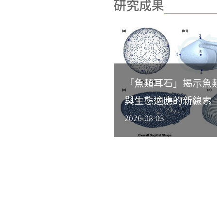
研究成果
「魚類耳石」揭示魚
與生態適應的新線索
2026-08-03