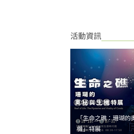
活動資訊
「生命之礁：珊瑚的
機」特展