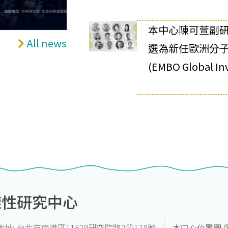
本中⼼陳可萱副
All news
選為新任歐洲分
(EMBO Global Inv
樣性研究中心
地址: 台北市南港區11529研究院路2段128號
本中心位置圖 