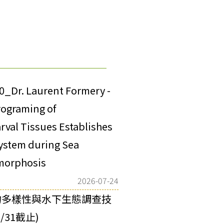
00_Dr. Laurent Formery -
rograming of
arval Tissues Establishes
ystem during Sea
morphosis
2026-07-24
物多樣性與水下生態調查技
31截止)