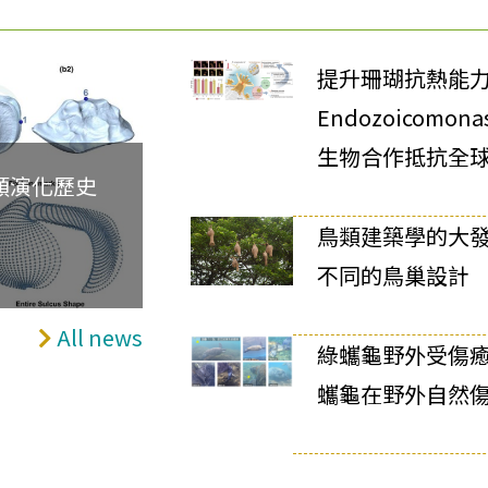
提升珊瑚抗熱能
Endozoicomon
生物合作抵抗全
類演化歷史
鳥類建築學的大
不同的鳥巢設計
All news
綠蠵龜野外受傷癒
蠵龜在野外自然