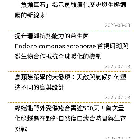
「魚類耳石」揭示魚類演化歷史與生態適
應的新線索
2026-08-03
提升珊瑚抗熱能力的益生菌
Endozoicomonas acroporae 首揭珊瑚與
微生物合作抵抗全球暖化的機制
2026-07-13
鳥類建築學的大發現：天敵與氣候如何塑
造不同的鳥巢設計
2026-07-03
綠蠵龜野外受傷癒合需逾500天！首次量
化綠蠵龜在野外自然傷口癒合時間與生存
挑戰
2026-04-10