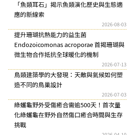
「魚類耳石」揭示魚類演化歷史與生態適
應的新線索
2026-08-03
提升珊瑚抗熱能力的益生菌
Endozoicomonas acroporae 首揭珊瑚與
微生物合作抵抗全球暖化的機制
2026-07-13
鳥類建築學的大發現：天敵與氣候如何塑
造不同的鳥巢設計
2026-07-03
綠蠵龜野外受傷癒合需逾500天！首次量
化綠蠵龜在野外自然傷口癒合時間與生存
挑戰
2026-04-10