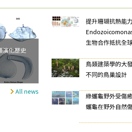
提升珊瑚抗熱能
Endozoicomon
生物合作抵抗全
類演化歷史
鳥類建築學的大
不同的鳥巢設計
All news
綠蠵龜野外受傷癒
蠵龜在野外自然