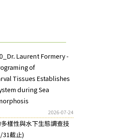
00_Dr. Laurent Formery -
rograming of
arval Tissues Establishes
ystem during Sea
morphosis
2026-07-24
物多樣性與水下生態調查技
31截止)