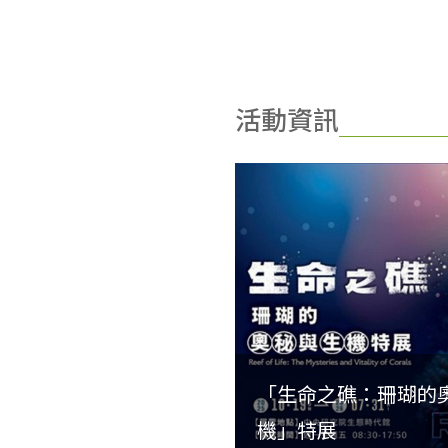
活動資訊
「生命之礁：珊瑚的
機」特展