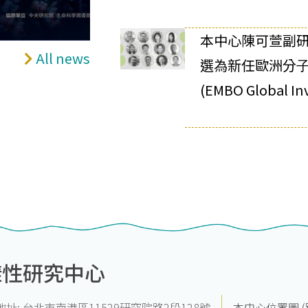
本中⼼陳可萱副
All news
選為新任歐洲分
(EMBO Global Inv
樣性研究中心
地址: 台北市南港區11529研究院路2段128號
本中心位置圖 