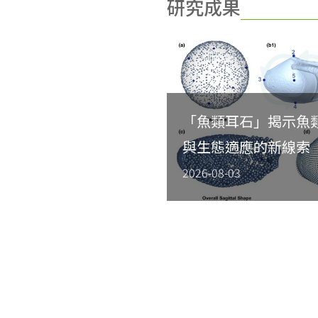
研究成果
「魚類耳石」揭示魚
與生態適應的新線索
2026-08-03