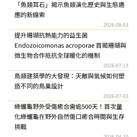
「魚類耳石」揭示魚類演化歷史與生態適
應的新線索
2026-08-03
提升珊瑚抗熱能力的益生菌
Endozoicomonas acroporae 首揭珊瑚與
微生物合作抵抗全球暖化的機制
2026-07-13
鳥類建築學的大發現：天敵與氣候如何塑
造不同的鳥巢設計
2026-07-03
綠蠵龜野外受傷癒合需逾500天！首次量
化綠蠵龜在野外自然傷口癒合時間與生存
挑戰
2026-04-10