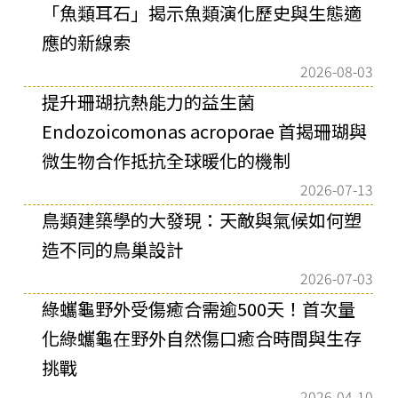
「魚類耳石」揭示魚類演化歷史與生態適
應的新線索
2026-08-03
提升珊瑚抗熱能力的益生菌
Endozoicomonas acroporae 首揭珊瑚與
微生物合作抵抗全球暖化的機制
2026-07-13
鳥類建築學的大發現：天敵與氣候如何塑
造不同的鳥巢設計
2026-07-03
綠蠵龜野外受傷癒合需逾500天！首次量
化綠蠵龜在野外自然傷口癒合時間與生存
挑戰
2026-04-10