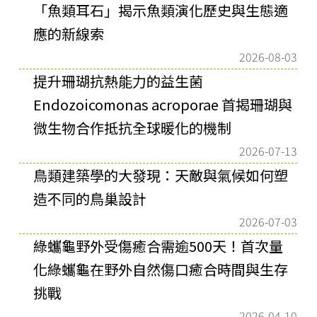
「魚類耳石」揭示魚類演化歷史與生態適
應的新線索
2026-08-03
提升珊瑚抗熱能力的益生菌
Endozoicomonas acroporae 首揭珊瑚與
微生物合作抵抗全球暖化的機制
2026-07-13
鳥類建築學的大發現：天敵與氣候如何塑
造不同的鳥巢設計
2026-07-03
綠蠵龜野外受傷癒合需逾500天！首次量
化綠蠵龜在野外自然傷口癒合時間與生存
挑戰
2026-04-10