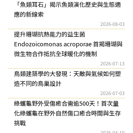
「魚類耳石」揭示魚類演化歷史與生態適
應的新線索
2026-08-03
提升珊瑚抗熱能力的益生菌
Endozoicomonas acroporae 首揭珊瑚與
微生物合作抵抗全球暖化的機制
2026-07-13
鳥類建築學的大發現：天敵與氣候如何塑
造不同的鳥巢設計
2026-07-03
綠蠵龜野外受傷癒合需逾500天！首次量
化綠蠵龜在野外自然傷口癒合時間與生存
挑戰
2026-04-10