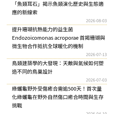
「魚類耳石」揭示魚類演化歷史與生態適
應的新線索
2026-08-03
提升珊瑚抗熱能力的益生菌
Endozoicomonas acroporae 首揭珊瑚與
微生物合作抵抗全球暖化的機制
2026-07-13
鳥類建築學的大發現：天敵與氣候如何塑
造不同的鳥巢設計
2026-07-03
綠蠵龜野外受傷癒合需逾500天！首次量
化綠蠵龜在野外自然傷口癒合時間與生存
挑戰
2026-04-10