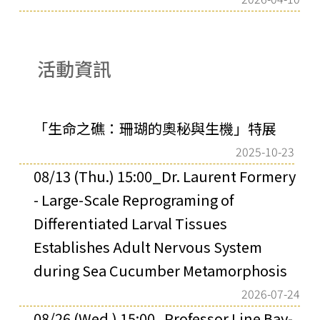
活動資訊
「生命之礁：珊瑚的奧秘與生機」特展
2025-10-23
08/13 (Thu.) 15:00_Dr. Laurent Formery
- Large-Scale Reprograming of
Differentiated Larval Tissues
Establishes Adult Nervous System
during Sea Cucumber Metamorphosis
2026-07-24
08/26 (Wed.) 15:00_Professor Line Bay-