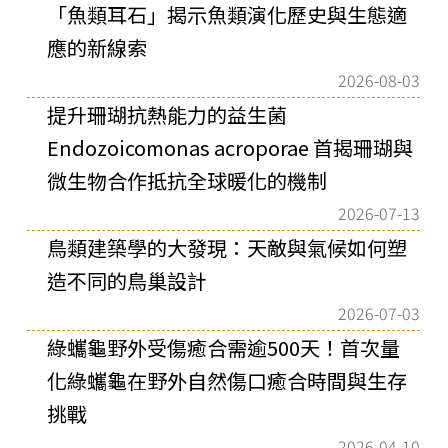
「魚類耳石」揭示魚類演化歷史與生態適
應的新線索
2026-08-03
提升珊瑚抗熱能力的益生菌
Endozoicomonas acroporae 首揭珊瑚與
微生物合作抵抗全球暖化的機制
2026-07-13
鳥類建築學的大發現：天敵與氣候如何塑
造不同的鳥巢設計
2026-07-03
綠蠵龜野外受傷癒合需逾500天！首次量
化綠蠵龜在野外自然傷口癒合時間與生存
挑戰
2026-04-10