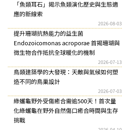
「魚類耳石」揭示魚類演化歷史與生態適
應的新線索
2026-08-03
提升珊瑚抗熱能力的益生菌
Endozoicomonas acroporae 首揭珊瑚與
微生物合作抵抗全球暖化的機制
2026-07-13
鳥類建築學的大發現：天敵與氣候如何塑
造不同的鳥巢設計
2026-07-03
綠蠵龜野外受傷癒合需逾500天！首次量
化綠蠵龜在野外自然傷口癒合時間與生存
挑戰
2026-04-10